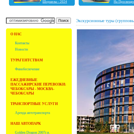
Шоршелы - 2024
На Просвеще
Шальтямы - 2024
Чебоксары - 2024
Нижний Новгород -
2023
Экскурсионные туры (групповы
Ульяновск - 2023
Фабрика ёлочных
игрушек "Ариель" -
О НАС
2023
Болдино - 2022
Контакты
Новости
ТУРАГЕНТСТВАМ
Финобеспечение
ЕЖЕДНЕВНЫЕ
ПАССАЖИРСКИЕ ПЕРЕВОЗКИ:
ЧЕБОКСАРЫ - МОСКВА-
ЧЕБОКСАРЫ
ТРАНСПОРТНЫЕ УСЛУГИ
Аренда автотранспорта
НАШ АВТОПАРК
Golden Dragon 2007г.в.