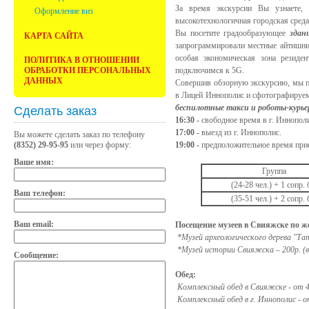
За время экскурсии Вы узнаете, 
Оформление виз
высокотехнологичная городская среда
Вы посетите градообразующее
здан
КАРТА САЙТА
запрограммировали местные айтишник
особая экономическая зона резиде
ПОЛИТИКА В ОТНОШЕНИИ
ОБРАБОТКИ ПЕРСОНАЛЬНЫХ
подключимся к 5G.
ДАННЫХ
Совершив обзорную экскурсию, мы по
в Лицей Иннополис и сфотографируем
беспилотные такси и роботы-курье
Сделать заказ
16:
3
0 -
свободное время в г. Иннопо
17:00 -
выезд из г. Иннополис.
Вы можете сделать заказ по телефону
(8352) 29-95-95
или через форму:
19:00 -
предположительное время прие
Ваше имя:
Группа
(24-28 чел.) + 1 сопр. 
Ваш телефон:
(35-51 чел.) + 2 сопр. 
Ваш email:
Посещение музеев в Свияжске по ж
*Музей археологического дерева "Тата
*Музей истории Свияжска – 200р. (взр
Сообщение:
Обед:
Комплексный обед в Свияжске - от 40
Комплексный обед в г. Иннополис - от