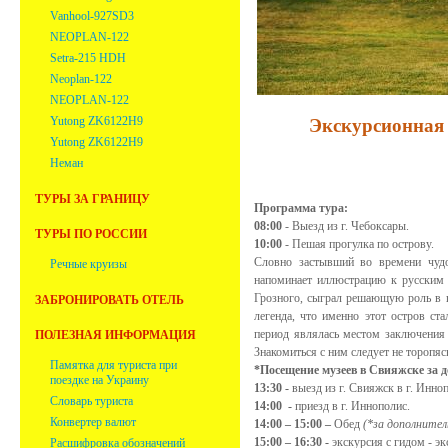
Vanhool-927SD3
NEOPLAN-122
Setra-215 HDH
Neoplan-122
NEOPLAN-122
Yutong ZK6122H9
Экскурсионная про
Yutong ZK6122H9
Неман
ТУРЫ ЗА ГРАНИЦУ
Программа тура:
08:00
- Выезд из г. Чебоксары.
ТУРЫ ПО РОССИИ
10:00
- Пешая прогулка по острову.
Словно застывший во времени чудо
Речные круизы
напоминает иллюстрацию к русским 
Грозного, сыграл решающую роль в п
ЗАБРОНИРОВАТЬ ОТЕЛЬ
легенда, что именно этот остров ст
период являлась местом заключения 
ПОЛЕЗНАЯ ИНФОРМАЦИЯ
Знакомиться с ним следует не торопяс
Памятка для туриста при
*Посещение музеев в Свияжске за 
поездке на Украину
13:30 -
выезд из г. Свияжск в г. Инно
Словарь туриста
14:00 -
приезд в г. Иннополис.
Конвертер валют
14:00 – 15:00 –
Обед
(*за дополнител
15:00 – 16:30 -
экскурсия с гидом - э
Расшифровка обозначений