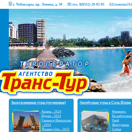
г. Чебоксары, пр. Ленина, д. 39
тел. 8(8352) 29-95-95
transtur21
Экскурсионные туры (групповые)
Автобусные туры в Соль-Илецк
Казань - 2024
Фламинго
Ядрин - 2024
На набережн
Свияжск+Иннополис
Окей
- 2024
Жемчужина
Йошкар-Ола - 2025
София