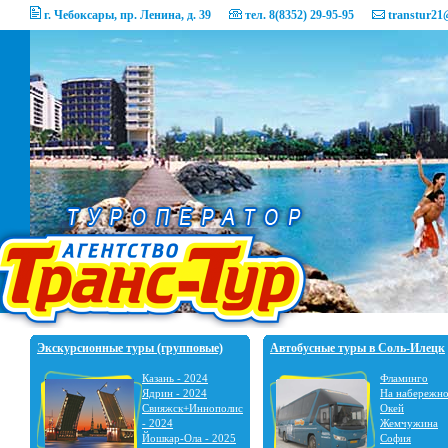
г. Чебоксары, пр. Ленина, д. 39
тел. 8(8352) 29-95-95
transtur21
Экскурсионные туры (групповые)
Автобусные туры в Соль-Илецк
Казань - 2024
Фламинго
Ядрин - 2024
На набережн
Свияжск+Иннополис
Окей
- 2024
Жемчужина
Йошкар-Ола - 2025
София