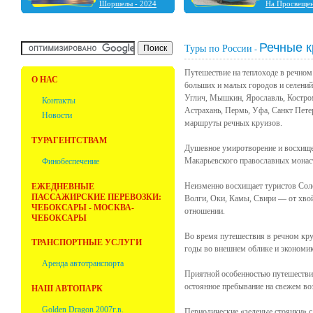
Шоршелы - 2024
На Просвеще
Шальтямы - 2024
Чебоксары - 2024
Нижний Новгород -
Речные к
2023
Туры по России
-
Ульяновск - 2023
Фабрика ёлочных
Путешествие на теплоходе в речном 
игрушек "Ариель" -
О НАС
больших и малых городов и селени
2023
Углич, Мышкин, Ярославль, Костром
Болдино - 2022
Контакты
Астрахань, Пермь, Уфа, Санкт Петер
Новости
маршруты речных круизов.
ТУРАГЕНТСТВАМ
Душевное умиротворение и восхище
Макарьевского православных монаст
Финобеспечение
Неизменно восхищает туристов Соло
ЕЖЕДНЕВНЫЕ
ПАССАЖИРСКИЕ ПЕРЕВОЗКИ:
Волги, Оки, Камы, Свири — от хво
ЧЕБОКСАРЫ - МОСКВА-
отношении.
ЧЕБОКСАРЫ
Во время путешествия в речном кру
ТРАНСПОРТНЫЕ УСЛУГИ
годы во внешнем облике и экономик
Аренда автотранспорта
Приятной особенностью путешествий
остоянное пребывание на свежем во
НАШ АВТОПАРК
Golden Dragon 2007г.в.
Периодические «зеленые стоянки» с