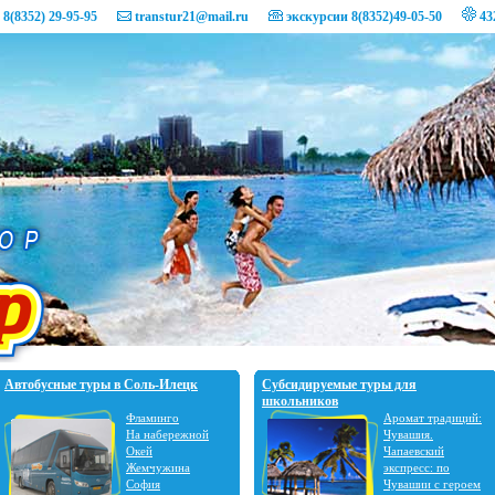
 8(8352) 29-95-95
transtur21@mail.ru
экскурсии 8(8352)49-05-50
43
Автобусные туры в Соль-Илецк
Субсидируемые туры для
школьников
Фламинго
Аромат традиций:
На набережной
Чувашия.
Окей
Чапаевский
Жемчужина
экспресс: по
София
Чувашии с героем