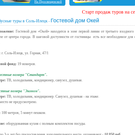
На Просвещенской
Старт продаж туров на сезон Лето
Гостевой дом Окей
бусные туры в Соль-Илецк
-
ложение:
Гостевой дом «Окей» находится в зоне первой линии от третьего входного 
ле от центра города. В шаговой доступности от гостиницы есть все необходимое для
.
:
г. Соль-Илецк, ул. Горная, 47/1
ной фонд:
19 номеров.
местные номера "Стандарт".
ере:
ТВ, холодильник, кондиционер, санузел, душевая.
естные номера "Эконом".
ере:
ТВ, холодильник, кондиционер. Санузел, душевая - на этаже.
место не предусмотрено.
:
100 метров, 5 минут пешком.
ие:
оборудованная кухня с полным комплектом посуды.
до 3-х лет без предоставления дополнительного места, оплачивают -
10 950 руб.