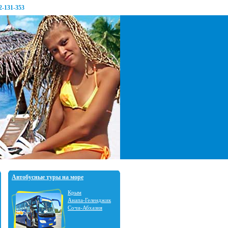
2-131-353
Автобусные туры на море
Крым
Анапа-Геленджик
Сочи-Абхазия