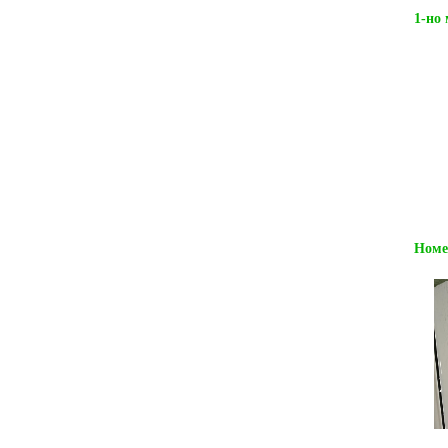
1-но 
Номе