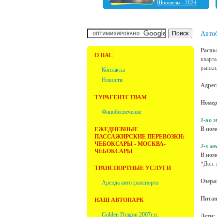
Шоршелы - 2024
Шальтямы - 2024
Чебоксары - 2024
Нижний Новгород -
2023
Авто
Ульяновск - 2023
Фабрика ёлочных
Распо
игрушек "Ариель" -
О НАС
кварта
2023
рынки
Болдино - 2022
Контакты
Новости
Адрес
ТУРАГЕНТСТВАМ
Номер
Финобеспечение
1-но 
В ном
ЕЖЕДНЕВНЫЕ
ПАССАЖИРСКИЕ ПЕРЕВОЗКИ:
ЧЕБОКСАРЫ - МОСКВА-
2-х м
ЧЕБОКСАРЫ
В ном
*Доп. 
ТРАНСПОРТНЫЕ УСЛУГИ
Озера
Аренда автотранспорта
Питан
НАШ АВТОПАРК
Golden Dragon 2007г.в.
Дети: