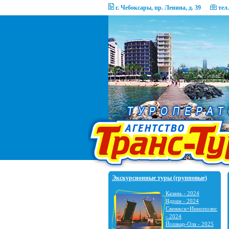
г. Чебоксары, пр. Ленина, д. 39
тел.
Экскурсионные туры (групповые)
Казань - 2024
Ядрин - 2024
Свияжск+Иннополис
- 2024
Йошкар-Ола - 2025