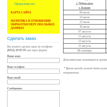
г. Чебоксары
Оформление виз
г. Канаш
КАРТА САЙТА
06 июля
14 июля
ПОЛИТИКА В ОТНОШЕНИИ
22 июля
ОБРАБОТКИ ПЕРСОНАЛЬНЫХ
30 июля
ДАННЫХ
07 августа
15 августа
Сделать заказ
23 августа
31 августа
Вы можете сделать заказ по телефону
(8352) 29-95-95
или через форму:
08 сентября
Ваше имя:
Дополнительно оплачивается группо
Ваш телефон:
* Время выезда может быть измен
отправления
.
Ваш email:
Сообщение: