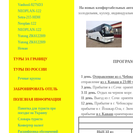
Vanhool-927SD3
На новых комфортабельных авто
NEOPLAN-122
холодильник, куллер, индивидуальн
Setra-215 HDH
Neoplan-122
NEOPLAN-122
Yutong ZK6122H9
Yutong ZK6122H9
Неман
ТУРЫ ЗА ГРАНИЦУ
ПРОГРАММ
ТУРЫ ПО РОССИИ
1 день.
Отправление из г. Чебокс
Речные круизы
отправление
из г. Канаш в 23:00 
3 день.
Прибытие в г.Сочи ориен
ЗАБРОНИРОВАТЬ ОТЕЛЬ
3-11 день.
Отдых на черном море.
11 день.
Выезд из г. Сочи ориент
ПОЛЕЗНАЯ ИНФОРМАЦИЯ
12 день.
Прибытие в г. Чебоксары
Памятка для туриста при
прибытие в г. Йошкар-Ола, г. Зве
поездке на Украину
прибытие
в г. Канаш
ориентирово
Словарь туриста
Конвертер валют
1
Расшифровка обозначений
ВЫЕЗД из