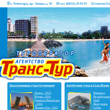
г. Чебоксары, пр. Ленина, д. 39
тел. 8(8352) 29-95-95
transtur21
Экскурсионные туры (групповые)
Автобусные туры в Соль-Илецк
Казань - 2024
Фламинго
Ядрин - 2024
На набережн
Свияжск+Иннополис
Окей
- 2024
Жемчужина
Йошкар-Ола - 2025
София