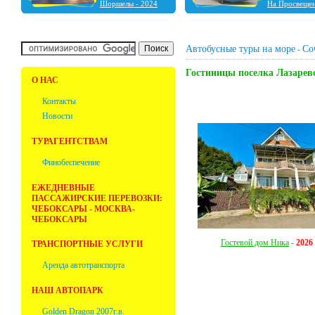
Шоршелы - 2024
На Просвеще
Шальтямы - 2024
Чебоксары - 2024
Нижний Новгород -
2023
Автобусные туры на море
Со
-
Ульяновск - 2023
Фабрика ёлочных
Гостиницы поселка Лазарев
игрушек "Ариель" -
О НАС
2023
Болдино - 2022
Контакты
Новости
ТУРАГЕНТСТВАМ
Финобеспечение
ЕЖЕДНЕВНЫЕ
ПАССАЖИРСКИЕ ПЕРЕВОЗКИ:
ЧЕБОКСАРЫ - МОСКВА-
ЧЕБОКСАРЫ
Гостевой дом Ника
-
2026
ТРАНСПОРТНЫЕ УСЛУГИ
Аренда автотранспорта
НАШ АВТОПАРК
Golden Dragon 2007г.в.