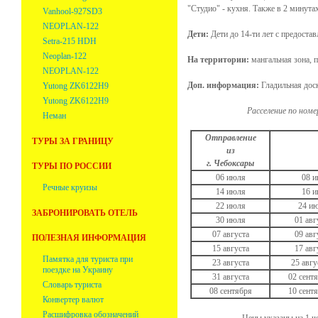
"Студио" - кухня. Также в 2 минута
Vanhool-927SD3
NEOPLAN-122
Дети:
Дети до 14-ти лет с предоста
Setra-215 HDH
Neoplan-122
На территории:
мангальная зона, 
NEOPLAN-122
Доп.
информация:
Гладильная доск
Yutong ZK6122H9
Yutong ZK6122H9
Расселение по номе
Неман
Отправление
ТУРЫ ЗА ГРАНИЦУ
из
г. Чебоксары
ТУРЫ ПО РОССИИ
06 июля
08 и
Речные круизы
14 июля
16 и
22 июля
24 ию
ЗАБРОНИРОВАТЬ ОТЕЛЬ
30 июля
01 авг
07 августа
09 авг
ПОЛЕЗНАЯ ИНФОРМАЦИЯ
15 августа
17 авг
Памятка для туриста при
23 августа
25 авгу
поездке на Украину
31 августа
02 сент
Словарь туриста
08 сентября
10 сент
Конвертер валют
Расшифровка обозначений