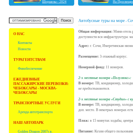
Шоршелы - 2024
На Просвеще
Шальтямы - 2024
Чебоксары - 2024
Нижний Новгород -
2023
Автобусные туры на море
Со
-
Ульяновск - 2023
Фабрика ёлочных
Общая информация:
Мини-отель р
игрушек "Ариель" -
О НАС
доступности вся инфраструктура: ма
2023
Болдино - 2022
Контакты
Адрес:
г. Сочи, Имеретинская низмен
Новости
Размещение:
3-этажный корпус.
ТУРАГЕНТСТВАМ
Номерной фонд:
11 номеров.
Финобеспечение
2-х местные номера «Полулюкс»:
ЕЖЕДНЕВНЫЕ
В номере:
ТВ, кондиционер, холодил
ПАССАЖИРСКИЕ ПЕРЕВОЗКИ:
ЧЕБОКСАРЫ - МОСКВА-
не предоставляется.
ЧЕБОКСАРЫ
2-х местные номера «Студио» с к
ТРАНСПОРТНЫЕ УСЛУГИ
В номере:
ТВ, кондиционер, холодил
доп. место. В некотрых номерах ес
Аренда автотранспорта
Пляж:
в 15 минутах ходьбы, центр
НАШ АВТОПАРК
Питание:
Кухни общего пользования
Golden Dragon 2007г.в.