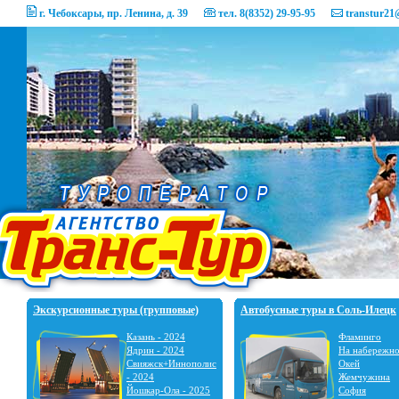
г. Чебоксары, пр. Ленина, д. 39
тел. 8(8352) 29-95-95
transtur21
Экскурсионные туры (групповые)
Автобусные туры в Соль-Илецк
Казань - 2024
Фламинго
Ядрин - 2024
На набережн
Свияжск+Иннополис
Окей
- 2024
Жемчужина
Йошкар-Ола - 2025
София