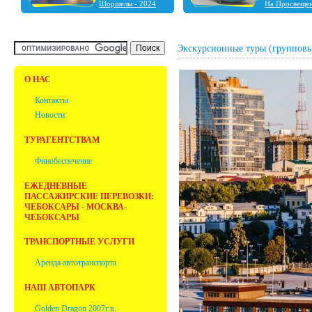
Шоршелы - 2024
На Просвеще
Шальтямы - 2024
Чебоксары - 2024
Нижний Новгород -
2023
Экскурсионные туры (групповы
Ульяновск - 2023
Фабрика ёлочных
игрушек "Ариель" -
О НАС
2023
Болдино - 2022
Контакты
Новости
ТУРАГЕНТСТВАМ
Финобеспечение
ЕЖЕДНЕВНЫЕ
ПАССАЖИРСКИЕ ПЕРЕВОЗКИ:
ЧЕБОКСАРЫ - МОСКВА-
ЧЕБОКСАРЫ
ТРАНСПОРТНЫЕ УСЛУГИ
Аренда автотранспорта
НАШ АВТОПАРК
Golden Dragon 2007г.в.