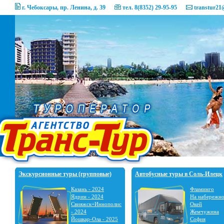
г. Чебоксары, пр. Ленина, д. 39
тел. 8(8352) 29-95-95
transtur21
Экскурсионные туры (групповые)
Автобусные туры в Соль-Илецк
Казань - 2024
Фламинго
Ядрин - 2024
На набережн
Свияжск+Иннополис
Окей
- 2024
Жемчужина
Йошкар-Ола - 2025
София