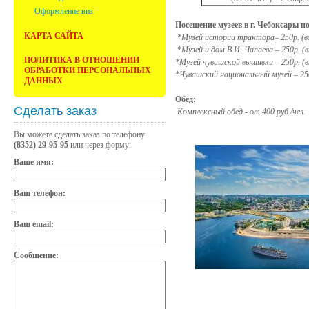
Оформление виз
Посещение музеев в г. Чебоксары 
КАРТА САЙТА
*Музей истории трактора– 250р. (взр
*Музей и дом В.И. Чапаева – 250р. (вз
ПОЛИТИКА В ОТНОШЕНИИ
*Музей чувашской вышивки – 250р. (взр
ОБРАБОТКИ ПЕРСОНАЛЬНЫХ
*Чувашский национальный музей – 250р.
ДАННЫХ
Обед:
Сделать заказ
Комплексный обед - от 400 руб./чел.
Вы можете сделать заказ по телефону
(8352) 29-95-95
или через форму:
Ваше имя:
Ваш телефон:
Ваш email:
Сообщение: