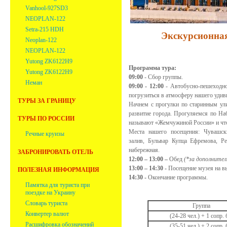
Vanhool-927SD3
NEOPLAN-122
Setra-215 HDH
Экскурсионна
Neoplan-122
NEOPLAN-122
Yutong ZK6122H9
Программа тура:
Yutong ZK6122H9
09:00
- Сбор группы.
Неман
09:00 - 12:00
- Автобусно-пешеходно
погрузиться в атмосферу нашего удив
ТУРЫ ЗА ГРАНИЦУ
Начнем с прогулки по старинным ул
развитие города. Прогуляемся по На
ТУРЫ ПО РОССИИ
называют «Жемчужиной России» и что 
Места нашего посещения: Чувашски
Речные круизы
залив, Бульвар Купца Ефремова, Р
набережная.
ЗАБРОНИРОВАТЬ ОТЕЛЬ
12:00 – 13:00 –
Обед
(*за дополнител
13:00 – 14:30 -
Посещение музея на в
ПОЛЕЗНАЯ ИНФОРМАЦИЯ
14:
3
0 -
Окончание программы.
Памятка для туриста при
поездке на Украину
Словарь туриста
Группа
Конвертер валют
(24-28 чел.) + 1 сопр. 
Расшифровка обозначений
(35-51 чел.) + 2 сопр. 